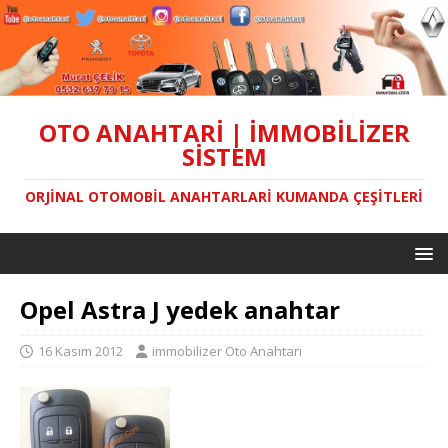
OTO ANAHTARI | İMMOBILIZER
SISTEM
ORJINAL OTOMOBIL ANAHTARLARI KUMANDA ÇEŞITLERI
Opel Astra J yedek anahtar
16 Kasım 2012
immobilizer Oto Anahtarı