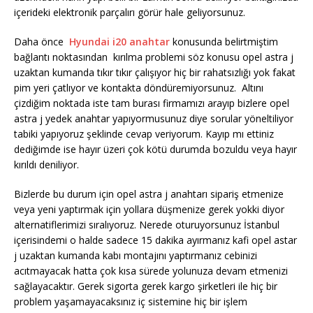
içerideki elektronik parçalırı görür hale geliyorsunuz.
Daha önce
Hyundai i20 anahtar
konusunda belirtmiştim
bağlantı noktasından kırılma problemi söz konusu opel astra j
uzaktan kumanda tıkır tıkır çalışıyor hiç bir rahatsızlığı yok fakat
pim yeri çatlıyor ve kontakta döndüremiyorsunuz. Altını
çizdiğim noktada iste tam burası firmamızı arayıp bizlere opel
astra j yedek anahtar yapıyormusunuz diye sorular yöneltiliyor
tabiki yapıyoruz şeklinde cevap veriyorum. Kayıp mı ettiniz
dediğimde ise hayır üzeri çok kötü durumda bozuldu veya hayır
kırıldı deniliyor.
Bizlerde bu durum için opel astra j anahtarı sipariş etmenize
veya yeni yaptırmak için yollara düşmenize gerek yokki diyor
alternatiflerimizi sıralıyoruz. Nerede oturuyorsunuz İstanbul
içerisindemi o halde sadece 15 dakika ayırmanız kafi opel astar
j uzaktan kumanda kabı montajını yaptırmanız cebinizi
acıtmayacak hatta çok kısa sürede yolunuza devam etmenizi
sağlayacaktır. Gerek sigorta gerek kargo şirketleri ile hiç bir
problem yaşamayacaksınız iç sistemine hiç bir işlem