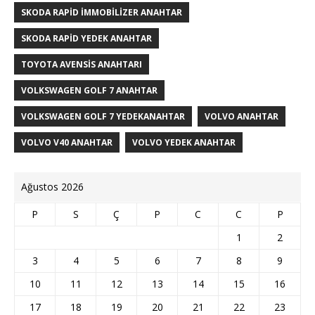
SKODA RAPID IMMOBILIZER ANAHTAR
SKODA RAPID YEDEK ANAHTAR
TOYOTA AVENSIS ANAHTARI
VOLKSWAGEN GOLF 7 ANAHTAR
VOLKSWAGEN GOLF 7 YEDEKANAHTAR
VOLVO ANAHTAR
VOLVO V40 ANAHTAR
VOLVO YEDEK ANAHTAR
Ağustos 2026
P
S
Ç
P
C
C
P
1
2
3
4
5
6
7
8
9
10
11
12
13
14
15
16
17
18
19
20
21
22
23