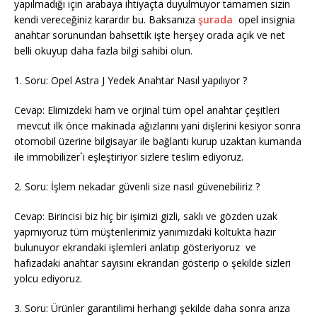
yapılmadığı için arabaya ihtiyaçta duyulmuyor tamamen sizin
kendi vereceğiniz karardır bu. Baksanıza
şurada
opel insignia
anahtar sorunundan bahsettik işte herşey orada açık ve net
belli okuyup daha fazla bilgi sahibi olun.
1. Soru: Opel Astra J Yedek Anahtar Nasıl yapılıyor ?
Cevap: Elimizdeki ham ve orjinal tüm opel anahtar çeşitleri
mevcut ilk önce makinada ağızlarını yani dişlerini kesiyor sonra
otomobil üzerine bilgisayar ile bağlantı kurup uzaktan kumanda
ile immobilizer`i eşleştiriyor sizlere teslim ediyoruz.
2. Soru: İşlem nekadar güvenli size nasıl güvenebiliriz ?
Cevap: Birincisi biz hiç bir işimizi gizli, saklı ve gözden uzak
yapmıyoruz tüm müşterilerimiz yanımızdaki koltukta hazır
bulunuyor ekrandaki işlemleri anlatıp gösteriyoruz ve
hafızadaki anahtar sayısını ekrandan gösterip o şekilde sizleri
yolcu ediyoruz.
3. Soru: Ürünler garantilimi herhangi şekilde daha sonra arıza