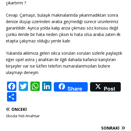
çıkartırmı ?
Cevap: Çamaşır, bulaşık makinalarında yıkanmadıktan sonra
denize düşüp üzerinden araba geçmediği sürece ürünlerimiz
garantilidir. Ayrıca yolda kalıp arıza çıkması söz konusu değil
çünkü ileride bir hata neden çıksın kı hata olsa araba zaten ilk
etapta çalışmaz olduğu yerde kalır.
Yukarıda aklımıza gelen sıkca sorulan soruları sizlerle paylaştık
eğer opel astra j anahtarı ile ilgili dahada kafanızı karıştıran
birşeyler var ise lütfen telefon numaralarımızdan bizlere
ulaşmayı deneyin.
F
T
W
Li
Share
Post
a
w
h
n
S
c
it
at
k
h
ÖNCEKI
e
te
s
e
ar
Skoda Yeti Anahtar
b
r
A
dI
e
SONRAKI