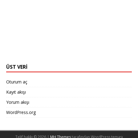
ÜST VERI
Oturum aç
Kayıt akışı
Yorum akışı
WordPress.org
Telif hakkı © 2026 |
MH Themes
tarafından WordPress teması