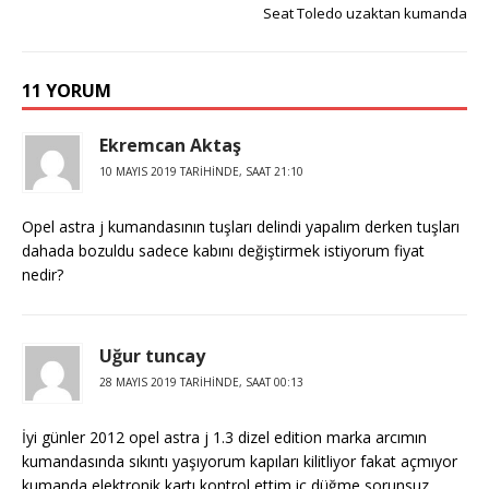
o
p
n
Seat Toledo uzaktan kumanda
o
p
k
11 YORUM
Ekremcan Aktaş
10 MAYIS 2019 TARIHINDE, SAAT 21:10
Opel astra j kumandasının tuşları delindi yapalım derken tuşları
dahada bozuldu sadece kabını değiştirmek istiyorum fiyat
nedir?
Uğur tuncay
28 MAYIS 2019 TARIHINDE, SAAT 00:13
İyi günler 2012 opel astra j 1.3 dizel edition marka arcımın
kumandasında sıkıntı yaşıyorum kapıları kilitliyor fakat açmıyor
kumanda elektronik kartı kontrol ettim iç düğme sorunsuz