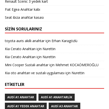
Renault Scenic 3 yedek kart
Fiat Egea Anahtar kabı
Seat ibiza anahtar kasası
SIZIN SORULARINIZ
toyota auris akıllı anahtar
için
Erhan Karagözlü
Kia Cerato Anahtarı
için
Nurettin
Kia Cerato Anahtarı
için
Nurettin
Mini Cooper Sustalı anahtar
için
Mehmet KOCAÖMEROĞLU
Kia oto anahtarı ve sustalı uygulaması
için
Nurettin
ETIKETLER
AUDI A1 ANAHTAR
AUDI A1 ANAHTARLIK
AUDI A1 YEDEK ANAHTAR
AUDI A3 ANAHTAR